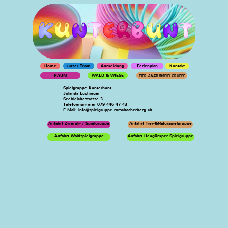
Home
unser Team
Anmeldung
Ferienplan
Kontakt
RAUM
WALD & WIESE
TIER-&NATURSPIELGRUPPE
Spielgruppe Kunterbunt
Jolanda Lüchinger
Seebleichestrasse 3
Telefonnummer 079 446 47 43
E-Mail: info@spielgruppe-rorschacherberg.ch
Anfahrt Zwergli- / Spielgruppe
Anfahrt Tier-&Naturspielgruppe
Anfahrt Waldspielgruppe
Anfahrt Heugümper-Spielgruppe